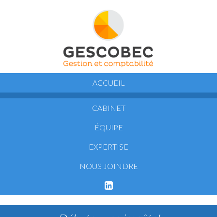
ACCUEIL
CABINET
ÉQUIPE
EXPERTISE
NOUS JOINDRE
