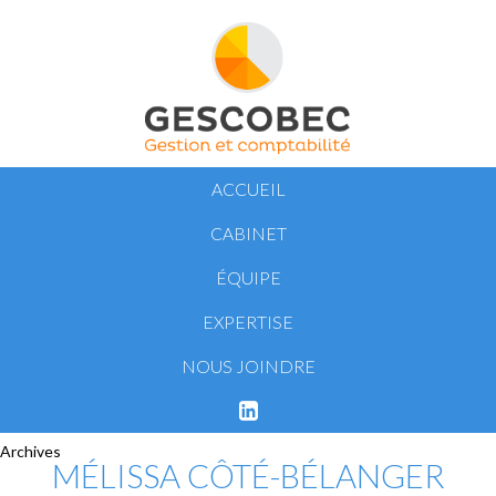
ACCUEIL
CABINET
ÉQUIPE
EXPERTISE
NOUS JOINDRE

Archives
MÉLISSA CÔTÉ-BÉLANGER